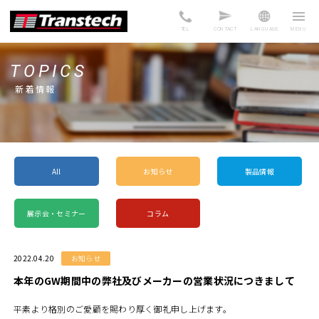
TEL
CONTACT
LANGUAGE
TOPICS
新着情報
All
お知らせ
製品情報
展示会・セミナー
コラム
2022.04.20
お知らせ
本年のGW期間中の弊社及びメーカーの営業状況につきまして
平素より格別のご愛顧を賜わり厚く御礼申し上げます。