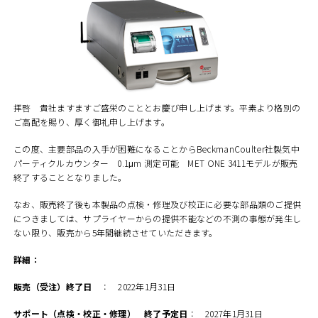
拝啓 貴社ますますご盛栄のこととお慶び申し上げます。平素より格別の
ご高配を賜り、厚く御礼申し上げます。
この度、主要部品の入手が困難になることからBeckmanCoulter社製気中
パーティクルカウンター 0.1μm 測定可能 MET ONE 3411モデルが販売
終了することとなりました。
なお、販売終了後も本製品の点検・修理及び校正に必要な部品類のご提供
につきましては、サプライヤーからの提供不能などの不測の事態が発生し
ない限り、販売から5年間継続させていただきます。
詳細：
販売（受注）終了日
： 2022年1月31日
サポート（点検・校正・修理） 終了予定日
： 2027年1月31日