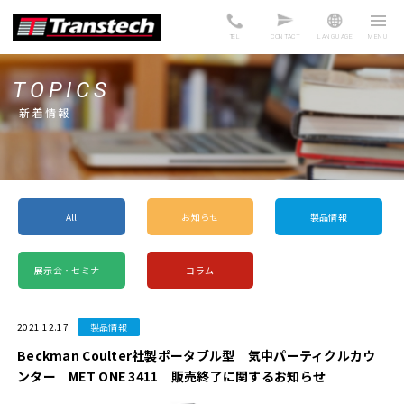
TEL
CONTACT
LANGUAGE
TOPICS
新着情報
All
お知らせ
製品情報
展示会・セミナー
コラム
2021.12.17
製品情報
Beckman Coulter社製ポータブル型 気中パーティクルカウ
ンター MET ONE 3411 販売終了に関するお知らせ