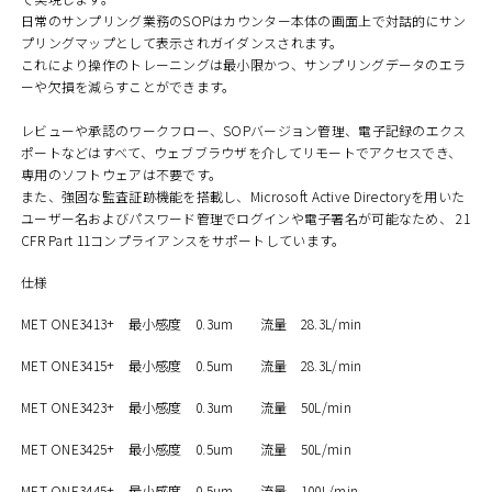
日常のサンプリング業務のSOPはカウンター本体の画面上で対話的にサン
プリングマップとして表示されガイダンスされます。
これにより操作のトレーニングは最小限かつ、サンプリングデータのエラ
ーや欠損を減らすことができます。
レビューや承認のワークフロー、SOPバージョン管理、電子記録のエクス
ポートなどはすべて、ウェブブラウザを介してリモートでアクセスでき、
専用のソフトウェアは不要です。
また、強固な監査証跡機能を搭載し、Microsoft Active Directoryを用いた
ユーザー名およびパスワード管理でログインや電子署名が可能なため、
21
CFR Part 11コンプライアンス
をサポートしています。
仕様
MET ONE3413+ 最小感度 0.3um 流量 28.3L/min
MET ONE3415+ 最小感度 0.5um 流量 28.3L/min
MET ONE3423+ 最小感度 0.3um 流量 50L/min
MET ONE3425+ 最小感度 0.5um 流量 50L/min
MET ONE3445+ 最小感度 0.5um 流量 100L/min