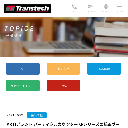
TEL
CONTACT
LANGUAGE
TOPICS
新着情報
All
お知らせ
製品情報
展示会・セミナー
コラム
2023.06.29
製品情報
ARTIブランド パーティクルカウンターKRシリーズの校正サー