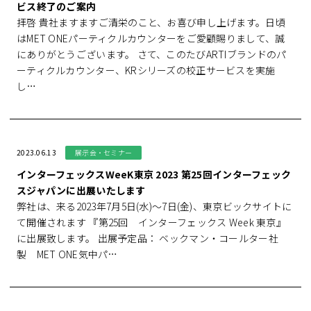
ビス終了のご案内
拝啓 貴社ますますご清栄のこと、お喜び申し上げます。日頃
はMET ONEパーティクルカウンターをご愛顧賜りまして、誠
にありがとうございます。 さて、このたびARTIブランドのパ
ーティクルカウンター、KRシリーズの校正サービスを実施
し…
2023.06.13
展示会・セミナー
インターフェックスWeeK東京 2023 第25回インターフェック
スジャパンに出展いたします
弊社は、来る2023年7月5日(水)～7日(金)、東京ビックサイトに
て開催されます 『第25回 インターフェックス Week 東京』
に出展致します。 出展予定品： ベックマン・コールター社
製 MET ONE気中パ…