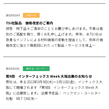
2023.02.03
お知らせ
TSI社製品 価格改定のご案内
拝啓 時下益々ご清栄のこととお慶び申しあげます。平素は格
別のご高配を賜り、厚くお礼申し上げます。 昨年、米TSI 社は
急激なインフレによる材料価格の変動を理由として、例年の価
格改定に加えて複数回にわたって製品・サービスを値上…
2023.02.01
展示会・セミナー
第9回 インターフェックス Week 大阪出展のお知らせ
弊社は、来る2022年3月9日(水)～3月11日(金)、インテックス大
阪にて開催されます 『第9回 インターフェックス Week 大
阪』に出展致します。 出展予定品： ベックマン・コールター
社製 MET ONE気…